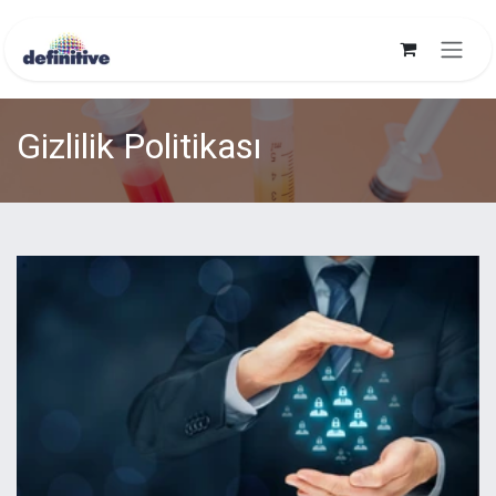
İçereği Atla
Gizlilik Politikası