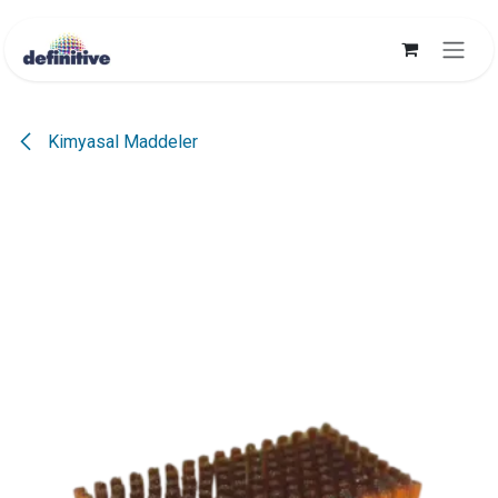
İçereği Atla
Kimyasal Maddeler