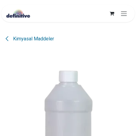
İçereği Atla
Kimyasal Maddeler