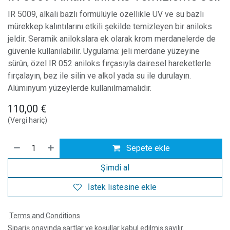
IR 5009, alkali bazlı formülüyle özellikle UV ve su bazlı
mürekkep kalıntılarını etkili şekilde temizleyen bir aniloks
jeldir. Seramik anilokslara ek olarak krom merdanelerde de
güvenle kullanılabilir. Uygulama: jeli merdane yüzeyine
sürün, özel IR 052 aniloks fırçasıyla dairesel hareketlerle
fırçalayın, bez ile silin ve alkol yada su ile durulayın.
Alüminyum yüzeylerde kullanılmamalıdır.
110,00
€
(Vergi hariç)
Sepete ekle
Şimdi al
İstek listesine ekle
Terms and Conditions
Sipariş onayında şartlar ve koşullar kabul edilmiş sayılır.